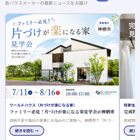
各ハウスメーカーの最新ニュースをお届け
ワールドハウス（片づけが楽になる家）
桧家住宅
ファミリー必見！片づけが楽になる家見学会@神栖市
完成物
収納不足や毎日の家事にお悩みのご家族へ。神栖市で「片づけ
完成物件
が楽になる家見学会」を開催します。「洗う・干す・しまう」
調搭載✨
続きを読む →
続きを
がスムーズな動線や、子育てしやすい住まいの工夫を体感でき
ドリール
るチャンス。7月11日～8月16日、平日も見学できます。
な物件と