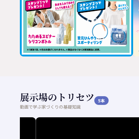
展示場のトリセツ
5
本
動画で学ぶ家づくりの基礎知識