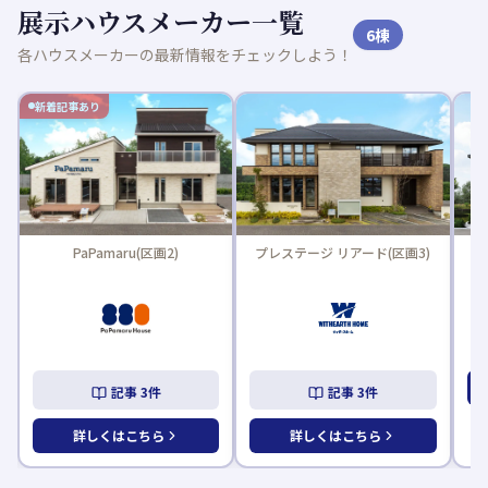
展示ハウスメーカー一覧
6
棟
各ハウスメーカーの最新情報をチェックしよう！
新着記事あり
PaPamaru(区画2)
プレステージ リアード(区画3)
L
記事
3
件
記事
3
件
詳しくはこちら
詳しくはこちら