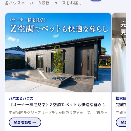
各ハウスメーカーの最新ニュースをお届け
パパまるハウス
桧家住宅
《オーナー様宅見学》Z空調でペットも快適な暮らし
完成物
平屋34坪ラグジュアリープランを間取り変更をして、ご自身の
完成物件
快適な空間を作られました。 ペットと一緒に過ごすのに最適
調搭載✨
続きを読む →
続きを
ン
な「Z空調」と一緒に体感ください！
ドリール
な物件と