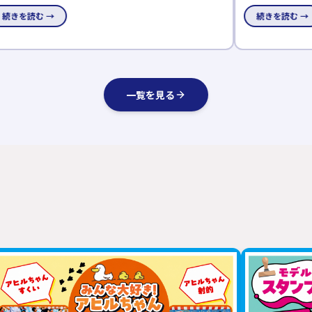
を開催。期間中、対象展示場へ事前予約のうえ見学された方
が楽になる家見
続きを読む →
続きを読む 
に、各展示場先着25組限定でAmazonギフトカードをプレゼ
がスムーズな動
ントします。
るチャンス。7月
一覧を見る