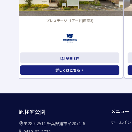
i-smart(区画4)
記事
2
件
詳しくはこちら
メニュー
旭住宅公園
ホーム
イン
〒289-2511 千葉県旭市イ2071-6
0479-62-3733