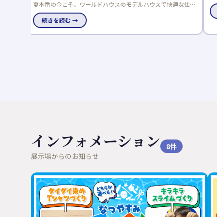
の快適な空間を作られました。 ペットと一緒に過ごすのに最
続きを読む →
適な「Z空調」と一緒に体感ください！
インフォメーション
8
件
展示場からのお知らせ