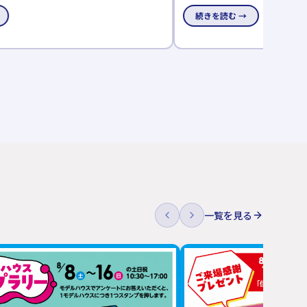
学会」を開催します。「洗う・干す・しまう」
調搭載✨ ・3LDK＋小屋裏収納
→
続きを読む →
線や、子育てしやすい住まいの工夫を体感でき
ドリールーム完備 見所満載！
11日～8月16日、平日も見学できます。
な物件となっております。
一覧を見る