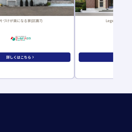
Legenda レジェンダ(区画5)
スマート・ワ
詳しくはこちら
記
詳しくは