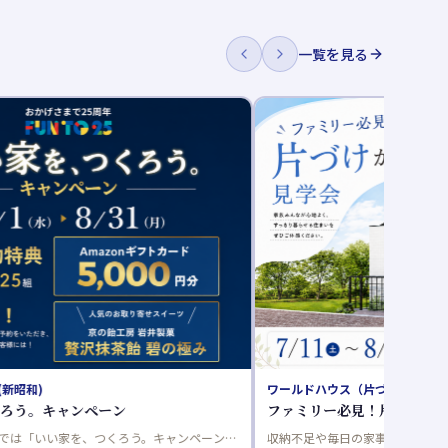
一覧を見る
（片づけが楽になる家）
桧家住宅
見！片づけが楽になる家見学会@神栖市
完成物件見学会開催中
の家事にお悩みのご家族へ。神栖市で「片づけ
完成物件見学会開催中❄ 建売住