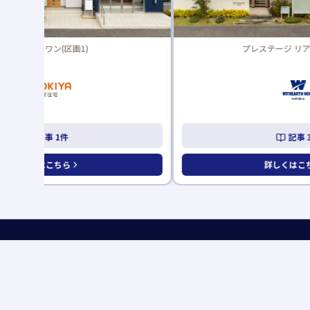
プレステージ リアード(区画3)
記事
3
件
詳しくはこちら
メニュー
旭住宅公園
ホーム
イン
〒289-2511 千葉県旭市イ2071-6
0479-62-3733