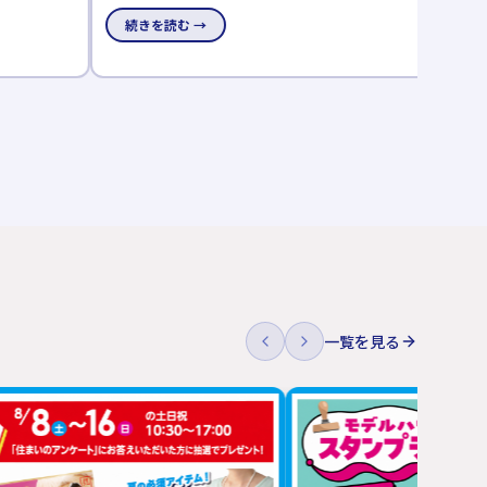
、対象展示場へ事前予約のうえ見学された方
夏本番の今こそ、ワールドハウ
→
25組限定でAmazonギフトカードをプレゼ
いを体感しませんか。高気密＆
続きを読む →
認できる、ご来場予約キャンペ
一覧を見る