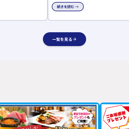
調搭載✨ ・3LDK＋小屋裏収納付き ・オープンキッチン ・ラン
を開催。期間中
続きを読む →
続きを読む 
ドリールーム完備 見所満載！トレンドの淡色の内装がお洒落
に、各展示場先着
な物件となっております。
ントします。
一覧を見る