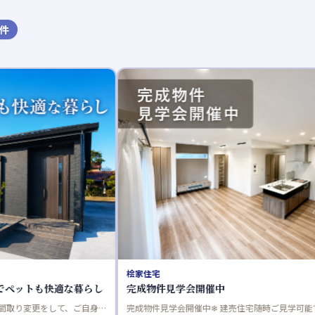
件
桧家住宅
ウィザースホーム
完成物件見学会開催中
いい家を、つ
完成物件見学会開催中❄ 建売住宅随時ご見学可能です。 ・Z空
ウィザースホー