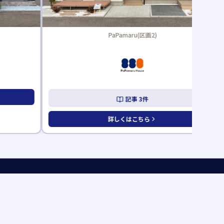
PaPamaru(区画2)
Legenda レ
詳しくは
記事
3
件
詳しくはこちら