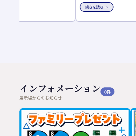
の快適な空間を作られました。 ペットと一緒に過ごすのに最
続きを読む →
適な「Z空調」と一緒に体感ください！
インフォメーション
8
件
展示場からのお知らせ