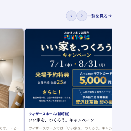
一覧を見る
(新昭和)
ワールドハウス（レジェンダ）
くろう。キャンペーン
GOGO！ GOTOモデル
ーン
ムでは「いい家を、つくろう。キャンペーン」