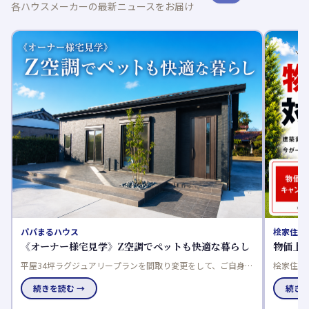
各ハウスメーカーの最新ニュースをお届け
桧家住宅
適な暮らし
物価上昇対策キャンペーン
て、ご自身の
桧家住宅では、建築資材や人件費の上昇を受けて「物価上昇対
すのに最適
策キャンペーン」を実施。対象の住宅を10％割引でご案内しま
続きを読む →
す。マイホームを検討中の方は、お得に家づくりを進められる
この機会をぜひご活用ください。