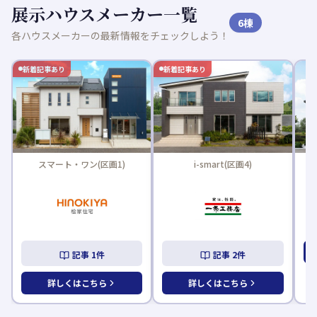
展示ハウスメーカー一覧
6
棟
各ハウスメーカーの最新情報をチェックしよう！
新着記事あり
1)
i-smart(区画4)
Legenda レジェンダ(区画5)
詳しくはこちら
記事
2
件
詳しくはこちら