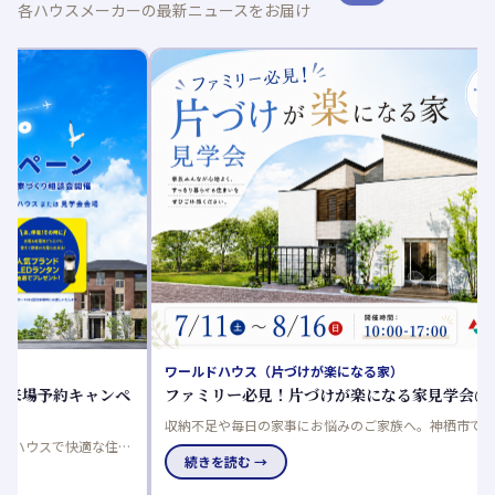
各ハウスメーカーの最新ニュースをお届け
ワールドハウス（片づけが楽になる家）
桧家住
ペ
ファミリー必見！片づけが楽になる家見学会@神栖市
完成物
収納不足や毎日の家事にお悩みのご家族へ。神栖市で「片づけ
完成物
ま
が楽になる家見学会」を開催します。「洗う・干す・しまう」
調搭載✨
続きを読む →
続き
確
がスムーズな動線や、子育てしやすい住まいの工夫を体感でき
ドリー
るチャンス。7月11日～8月16日、平日も見学できます。
な物件