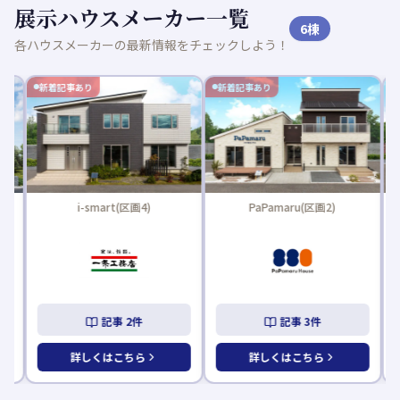
展示ハウスメーカー一覧
6
棟
各ハウスメーカーの最新情報をチェックしよう！
新着記事あり
新着記事あり
i-smart(区画4)
PaPamaru(区画2)
記事
2
件
記事
3
件
詳しくはこちら
詳しくはこちら