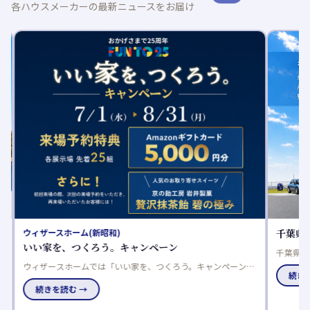
各ハウスメーカーの最新ニュースをお届け
ウィザースホーム(新昭和)
千葉県
いい家を、つくろう。キャンペーン
千葉県香
宅2棟が
の
ウィザースホームでは「いい家を、つくろう。キャンペーン」
続きを
搭載し、
を開催。期間中、対象展示場へ事前予約のうえ見学された方
続きを読む →
注目物件
に、各展示場先着25組限定でAmazonギフトカードをプレゼン
予約受付
トします。