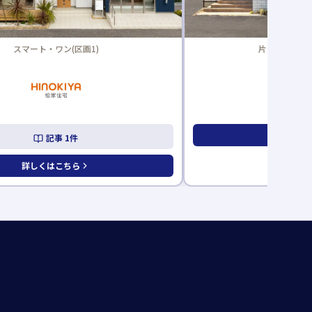
片づけが楽になる家(区画7)
Legend
詳しくはこちら
詳し