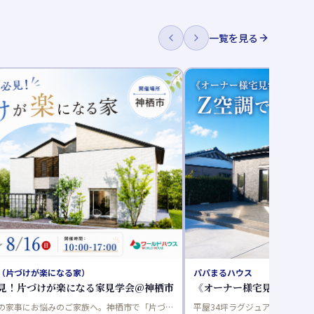
一覧を見る
ス
ウィザースホーム(新昭和)
様宅見学》Z空調でペットも快適な暮らし
いい家を、つくろう。キ
ジュアリープランを間取り変更をして、ご自身
ウィザースホームでは「いい