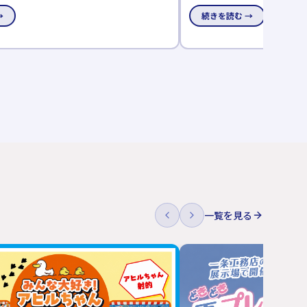
作られました。 ペットと一緒に過ごすのに最
を開催。期間中、対象展示場
→
続きを読む →
と一緒に体感ください！
に、各展示場先着25組限定でA
ントします。
一覧を見る