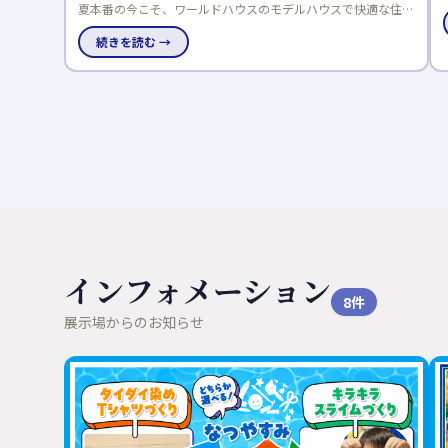
快適な住ま
調搭載✨ ・3LDK＋小屋裏収納付き ・オープンキッチン ・ラン
続きを読む →
暮らしを確
ドリールーム完備 見所満載！トレンドの淡色の内装がお洒落
な物件となっております。
インフォメーション
8
件
展示場からのお知らせ