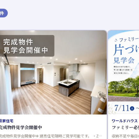
件
ワールドハウス（片づけが楽になる家）
パパまるハウ
ファミリー必見！片づけが楽になる家見学会@神栖市
《オーナー
収納不足や毎日の家事にお悩みのご家族へ。神栖市で「片づけ
平屋34坪ラグ