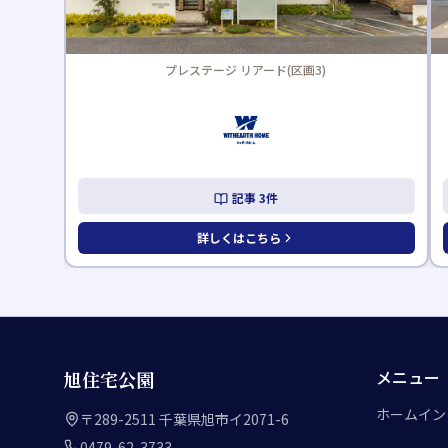
i-smart(区画4)
記事
2
件
詳しくはこちら
メニュー
旭住宅公園
ホーム
イン
〒289-2511 千葉県旭市イ2071-6
0479-62-3733