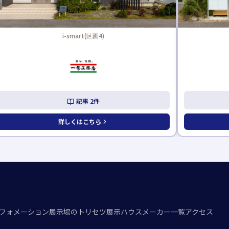
スマート・ワン(区画1)
記事
1
件
詳しくはこちら
フォメーション
展示場のトリセツ
展示ハウスメーカー一覧
アクセス