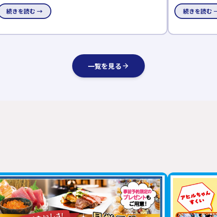
が楽になる家見学会」を開催します。「洗う・干す・しまう」
の快適な空間を
続きを読む →
続きを読む 
がスムーズな動線や、子育てしやすい住まいの工夫を体感でき
適な「Z空調」
るチャンス。7月11日～8月16日、平日も見学できます。
一覧を見る