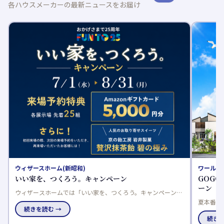
各ハウスメーカーの最新ニュースをお届け
ウィザースホーム(新昭和)
ワールド
いい家を、つくろう。キャンペーン
GOGO
ーン
ウィザースホームでは「いい家を、つくろう。キャンペーン」
を開催。期間中、対象展示場へ事前予約のうえ見学された方
夏本番の
続きを読む →
に、各展示場先着25組限定でAmazonギフトカードをプレゼン
いを体感
続きを
トします。
認できる