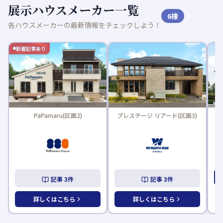
展示ハウスメーカー一覧
6
棟
各ハウスメーカーの最新情報をチェックしよう！
新着記事あり
PaPamaru(区画2)
プレステージ リアード(区画3)
L
記事
3
件
記事
3
件
詳しくはこちら
詳しくはこちら