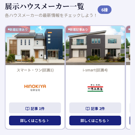
展示ハウスメーカー一覧
6
棟
各ハウスメーカーの最新情報をチェックしよう！
新着記事あり
新着記事あり
新
スマート・ワン(区画1)
i-smart(区画4)
記事
1
件
記事
2
件
詳しくはこちら
詳しくはこちら