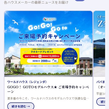
各ハウスメーカーの最新ニュースをお届け
ワールドハウス（レジェンダ）
パパまる
GOGO！ GOTOモデルハウス★ ご来場予約キャンペ
《オー
ーン
平屋34
夏本番の今こそ、ワールドハウスのモデルハウスで快適な住ま
快適な空
続きを
いを体感しませんか。高気密＆高断熱のさわやかな暮らしを確
な「Z空
続きを読む →
認できる、ご来場予約キャンペーンを開催中です。